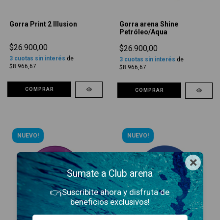
Gorra Print 2 Illusion
Gorra arena Shine
Petróleo/Aqua
$26.900,00
$26.900,00
3
cuotas sin interés
de
3
cuotas sin interés
de
$8.966,67
$8.966,67
COMPRAR
COMPRAR
NUEVO!
NUEVO!
×
Sumate a Club arena
👉¡Suscribite ahora y disfruta de
beneficios exclusivos!