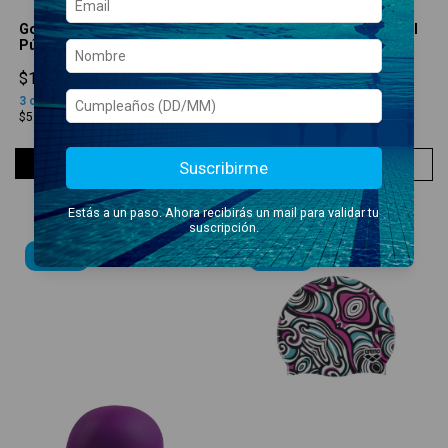
Gorra arena Big Logo
Gorra arena Big Logo Azul
Púrpura
Neón
$16.900,00
$16.900,00
3
cuotas sin interés
de
3
cuotas sin interés
de
$5.633,33
$5.633,33
Suscribirme
COMPRAR
COMPRAR
Estás a un paso. Ahora recibirás un mail para validar tu
suscripción.
NUEVO!
NUEVO!